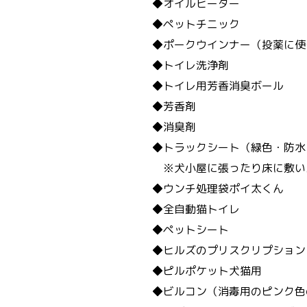
◆オイルヒーター
◆ペットチニック
◆ポークウインナー（投薬に使
◆トイレ洗浄剤
◆トイレ用芳香消臭ボール
◆芳香剤
◆消臭剤
◆トラックシート（緑色・防水
※犬小屋に張ったり床に敷いたり
◆ウンチ処理袋ポイ太くん
◆全自動猫トイレ
◆ペットシート
◆ヒルズのプリスクリプション・
◆ピルポケット犬猫用
◆ビルコン（消毒用のピンク色