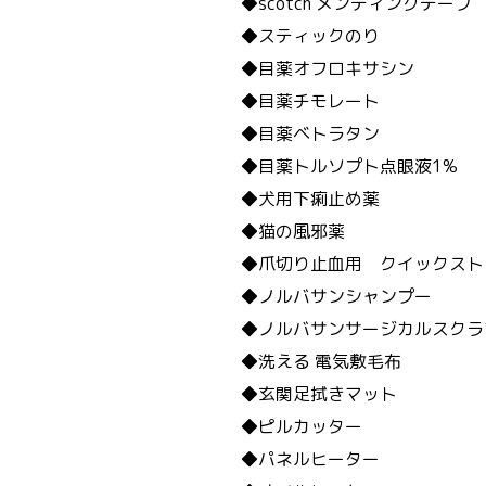
◆scotch メンディングテープ
◆スティックのり
◆目薬オフロキサシン
◆目薬チモレート
◆目薬ベトラタン
◆目薬トルソプト点眼液1%
◆犬用下痢止め薬
◆猫の風邪薬
◆爪切り止血用 クイックスト
◆ノルバサンシャンプー
◆ノルバサンサージカルスクラ
◆洗える 電気敷毛布
◆玄関足拭きマット
◆ピルカッター
◆パネルヒーター