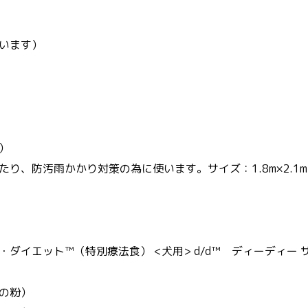
います）
）
、防汚雨かかり対策の為に使います。サイズ：1.8m×2.1m
ダイエット™（特別療法食） <犬用> d/d™ ディーディー 
の粉）